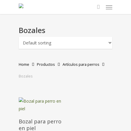
Menu
Skip
to
search
main
content
Bozales
Home
Productos
Artículos para perros
Bozales
Bozal para perro
en piel