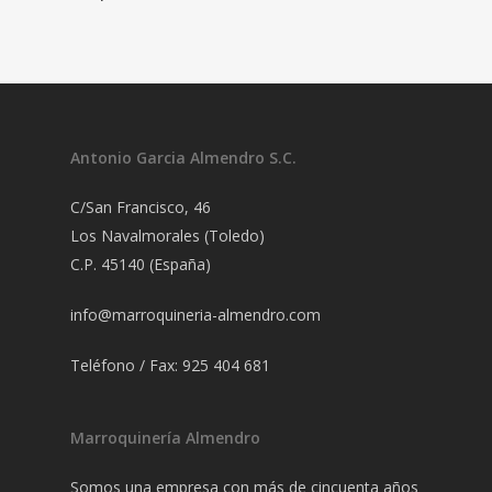
Antonio Garcia Almendro S.C.
C/San Francisco, 46
Los Navalmorales (Toledo)
C.P. 45140 (España)
info@marroquineria-almendro.com
Teléfono / Fax: 925 404 681
Marroquinería Almendro
Somos una empresa con más de cincuenta años