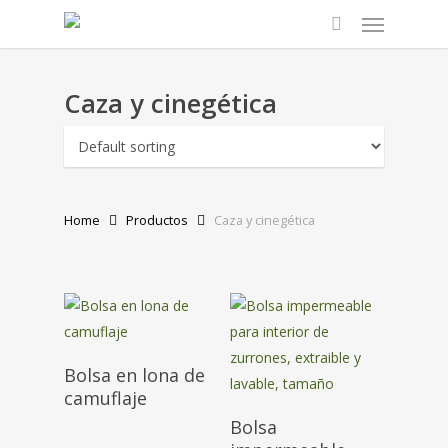
Menu
Skip
to
search
main
content
Caza y cinegética
Home
Productos
Caza y cinegética
Bolsa en lona de
camuflaje
Bolsa