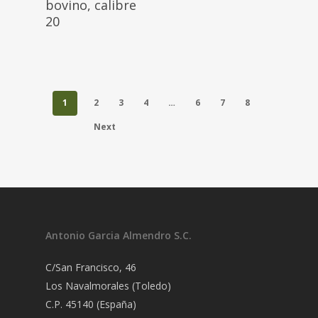
bovino, calibre
20
1
2
3
4
…
6
7
8
Next
Antonio Garcia Almendro S.C.
C/San Francisco, 46
Los Navalmorales (Toledo)
C.P. 45140 (España)