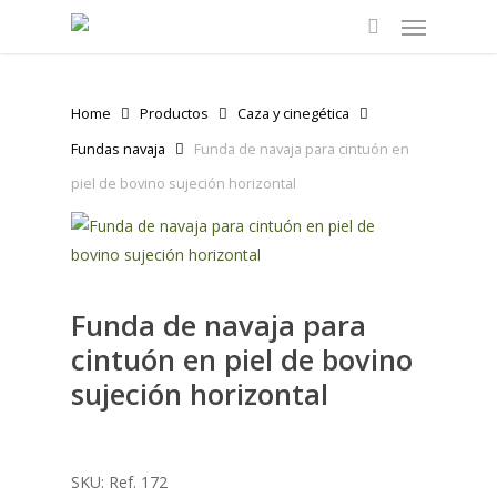
Menu
Skip
to
search
main
content
Home
Productos
Caza y cinegética
Fundas navaja
Funda de navaja para cintuón en
piel de bovino sujeción horizontal
Funda de navaja para
cintuón en piel de bovino
sujeción horizontal
SKU:
Ref. 172