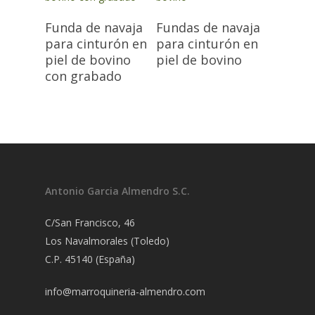
Funda de navaja
Fundas de navaja
para cinturón en
para cinturón en
piel de bovino
piel de bovino
con grabado
Antonio Garcia Almendro S.C.
C/San Francisco, 46
Los Navalmorales (Toledo)
C.P. 45140 (España)
info@marroquineria-almendro.com