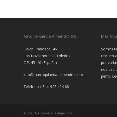
Antonio Garcia Almendro S.C.
Marroqu
C/San Francisco, 46
Somos u
Los Navalmorales (Toledo)
cincuent
C.P. 45140 (España)
por varia
nos dedi
info@marroquineria-almendro.com
perro.
Lee
Teléfono / Fax: 925 404 681
© 2026 Marroquinería Almendro.