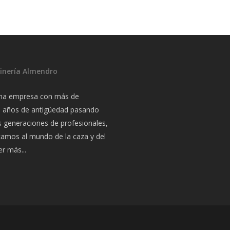
inería Almendro
na empresa con más de
a años de antigüedad pasando
s generaciones de profesionales,
camos al mundo de la caza y del
r más...