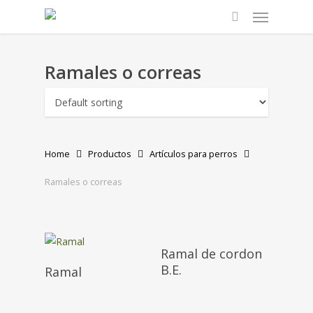
Menu
Skip
to
search
main
content
Ramales o correas
Home
Productos
Artículos para perros
Ramales o correas
Ramal de cordon
B.E.
Ramal