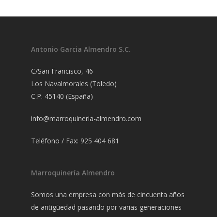
Antonio Garcia Almendro S.C.
C/San Francisco, 46
Los Navalmorales (Toledo)
C.P. 45140 (España)
info@marroquineria-almendro.com
Teléfono / Fax: 925 404 681
Marroquinería Almendro
Somos una empresa con más de cincuenta años
de antigüedad pasando por varias generaciones