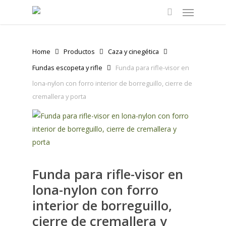
Menu
Skip
to
search
main
content
Home
Productos
Caza y cinegética
Fundas escopeta y rifle
Funda para rifle-visor en
lona-nylon con forro interior de borreguillo, cierre de
cremallera y porta
Funda para rifle-visor en
lona-nylon con forro
interior de borreguillo,
cierre de cremallera y