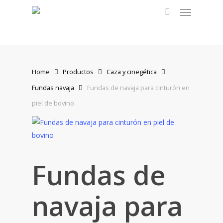
Menu
Skip
to
search
main
content
Home
Productos
Caza y cinegética
Fundas navaja
Fundas de navaja para cinturón en
piel de bovino
Fundas de
navaja para