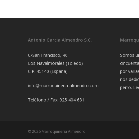
Antonio Garcia Almendro S.C.
Marroqu
C/San Francisco, 46
Somos u
Los Navalmorales (Toledo)
cincuent
C.P. 45140 (España)
por varia
nos dedi
info@marroquineria-almendro.com
perro.
Lee
Teléfono / Fax: 925 404 681
© 2026 Marroquinería Almendro.