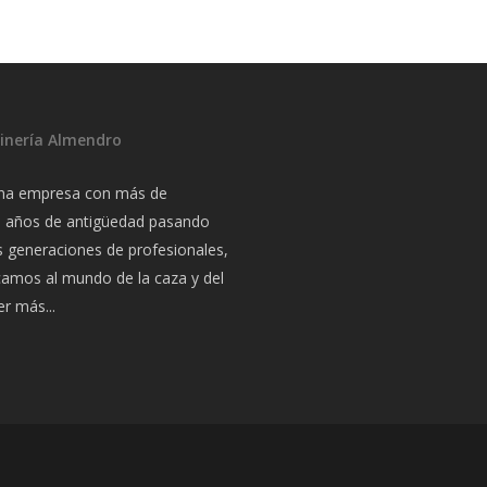
inería Almendro
na empresa con más de
a años de antigüedad pasando
s generaciones de profesionales,
camos al mundo de la caza y del
r más...