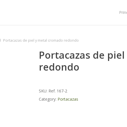
Prin
Portacazas de piel y metal cromado redondo
Portacazas de pie
redondo
SKU:
Ref. 167-2
Category:
Portacazas