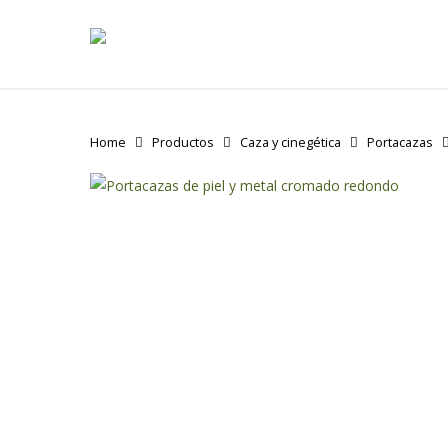
Skip
to
main
content
Home
Productos
Caza y cinegética
Portacazas