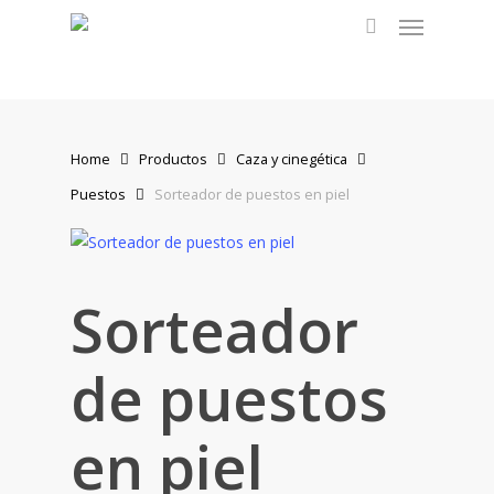
Menu
Skip
to
search
main
content
Home
Productos
Caza y cinegética
Puestos
Sorteador de puestos en piel
Sorteador
de puestos
en piel