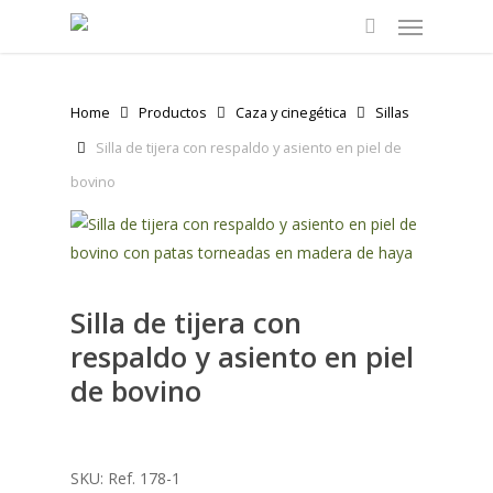
Menu
Skip
to
search
main
content
Home
Productos
Caza y cinegética
Sillas
Silla de tijera con respaldo y asiento en piel de
bovino
Silla de tijera con
respaldo y asiento en piel
de bovino
SKU:
Ref. 178-1