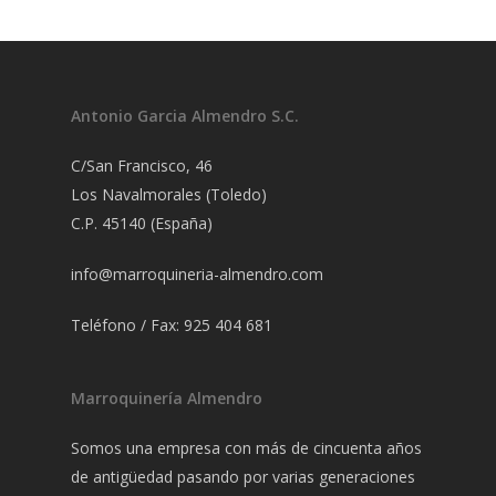
Antonio Garcia Almendro S.C.
C/San Francisco, 46
Los Navalmorales (Toledo)
C.P. 45140 (España)
info@marroquineria-almendro.com
Teléfono / Fax: 925 404 681
Marroquinería Almendro
Somos una empresa con más de cincuenta años
de antigüedad pasando por varias generaciones