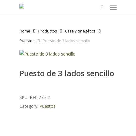
Menu
Skip
to
search
main
content
Home
Productos
Caza y cinegética
Puestos
Puesto de 3 lados sencillo
Puesto de 3 lados sencillo
SKU:
Ref. 275-2
Category:
Puestos