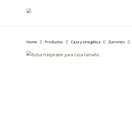
Skip
to
main
content
Home
Productos
Caza y cinegética
Zurrones