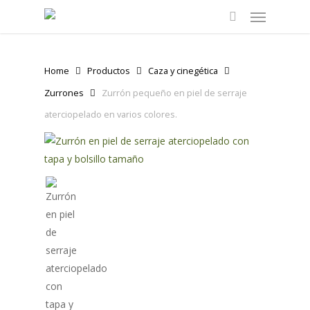
Menu
Skip
to
search
main
content
Home
Productos
Caza y cinegética
Zurrones
Zurrón pequeño en piel de serraje
aterciopelado en varios colores.