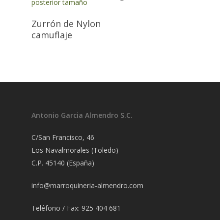
Zurrón de Nylon
camuflaje
Antonio Garcia Almendro S.C.
C/San Francisco, 46
Los Navalmorales (Toledo)
C.P. 45140 (España)
info@marroquineria-almendro.com
Teléfono / Fax: 925 404 681