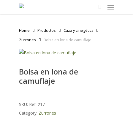
Menu
Skip
to
search
main
content
Home
Productos
Caza y cinegética
Zurrones
Bolsa en lona de camuflaje
Bolsa en lona de
camuflaje
SKU:
Ref. 217
Category:
Zurrones